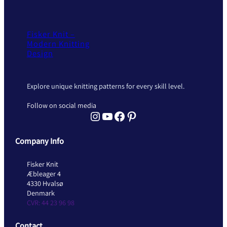
Fisker Knit –
Modern Knitting
Design
Explore unique knitting patterns for every skill level.
Follow on social media
Instagram Fisker Knit
YouTube Fisker Knit
Facebook Fisker Knit
Pinterest Fisker Knit
Company Info
Fisker Knit
Æbleager 4
4330 Hvalsø
Denmark
CVR: 44 23 96 98
Contact