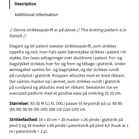
r
Description
S
w
Additional information
e
a
// Denne strikkeopskrift er på dansk // This knitting pattern is in
t
Danish //
e
r
Elegant og let patent sweater strikkeopskrift, som strikkes
L
oppefra og ned, hvor hals samt bærestykke strikkes
i patent i é
t
i
stykke. Der laves udtagninger over skuldrene i patent. For- og
g
bagstykket strikkes
hver for sig frem og tilbage i glatstrik. Under
h
ærmegabet samles for- og bagstykket, og der strikkes
rundt
t
på
rundpind i glatstrik. Kroppen afsluttes med en bred ribkant.
(
Der samles masker op i
ærmet, som strikkes rundt i glatstrik
D
på
rundpind og afsluttes med en ribkant. Sweateren har en
a
oversized pasform med et positive ease på
omkring 15-25 cm.
n
s
Størrelser:
XS (S) M (L) XL (XXL) passer til brystmål på ca. 80-85
k
(85-90) 90-95 (95-100) 100-110 (110-120) cm.
)
Strikkefasthed:
10 x 10 cm = 18 masker x 26 pinde i glatstrik på
q
pind 5 og 18 masker x 46 pinde i patentstrik på pind 4,5 (husk at 1
u
m i patentstrik = 2 p).
a
n