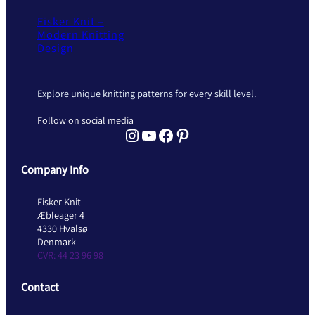
Fisker Knit –
Modern Knitting
Design
Explore unique knitting patterns for every skill level.
Follow on social media
Instagram Fisker Knit
YouTube Fisker Knit
Facebook Fisker Knit
Pinterest Fisker Knit
Company Info
Fisker Knit
Æbleager 4
4330 Hvalsø
Denmark
CVR: 44 23 96 98
Contact