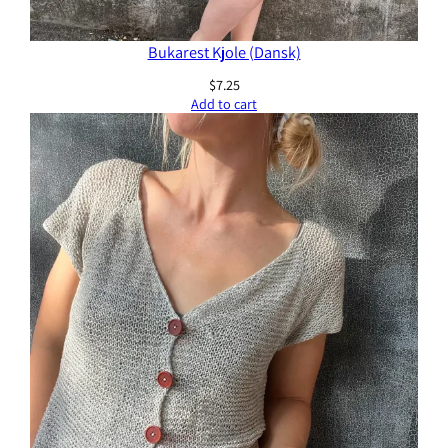
Bukarest Kjole (Dansk)
$
7.25
Add to cart