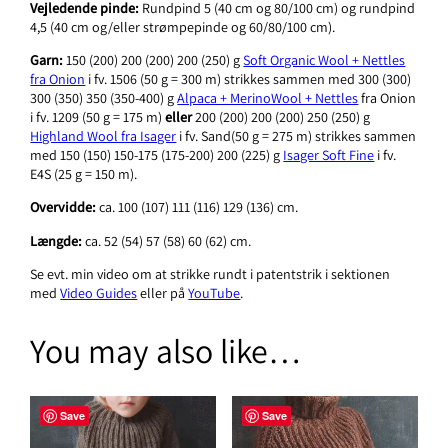
Vejledende pinde:
Rundpind 5 (40 cm og 80/100 cm) og rundpind
t
4,5 (40 cm og/eller strømpepinde og 60/80/100 cm).
i
t
Garn:
150 (200) 200 (200) 200 (250) g
Soft Organic Wool + Nettles
y
fra Onion
i fv. 1506 (50 g = 300 m) strikkes sammen med 300 (300)
300 (350) 350 (350-400) g
Alpaca + MerinoWool + Nettles
fra Onion
i fv. 1209 (50 g = 175 m)
eller
200 (200) 200 (200) 250 (250) g
Highland Wool fra Isager
i fv. Sand(50 g = 275 m) strikkes sammen
med 150 (150) 150-175 (175-200) 200 (225) g
Isager Soft Fine
i fv.
E4S (25 g = 150 m).
Overvidde:
ca. 100 (107) 111 (116) 129 (136) cm.
Længde:
ca. 52 (54) 57 (58) 60 (62) cm.
Se evt. min video om at strikke rundt i patentstrik i sektionen
med
Video Guides
eller på
YouTube
.
You may also like…
Save
Save