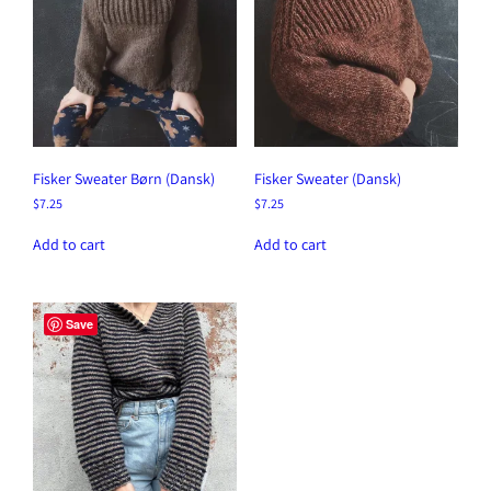
Fisker Sweater Børn (Dansk)
Fisker Sweater (Dansk)
$
7.25
$
7.25
Add to cart
Add to cart
Save