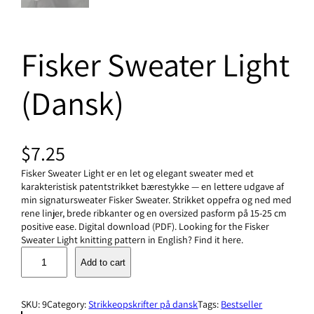
Fisker Sweater Light
(Dansk)
$
7.25
Fisker Sweater Light er en let og elegant sweater med et
karakteristisk patentstrikket bærestykke — en lettere udgave af
min signatursweater Fisker Sweater. Strikket oppefra og ned med
rene linjer, brede ribkanter og en oversized pasform på 15-25 cm
positive ease. Digital download (PDF). Looking for the Fisker
Sweater Light knitting pattern in English? Find it here.
F
Add to cart
i
s
k
SKU:
9
Category:
Strikkeopskrifter på dansk
Tags:
Bestseller
e